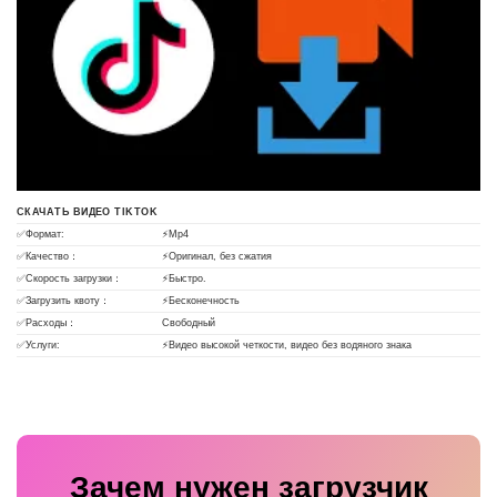
СКАЧАТЬ ВИДЕО TIKTOK
✅Формат:
⚡Mp4
✅Качество：
⚡Оригинал, без сжатия
✅Скорость загрузки：
⚡Быстро.
✅Загрузить квоту：
⚡Бесконечность
✅Расходы：
Свободный
✅Услуги:
⚡Видео высокой четкости, видео без водяного знака
Зачем нужен загрузчик