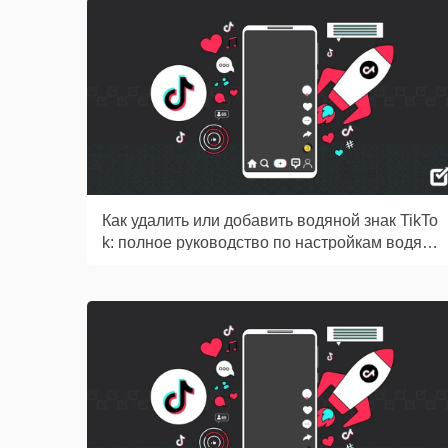
Как удалить или добавить водяной знак TikTo
k: полное руководство по настройкам водян
ых знаков