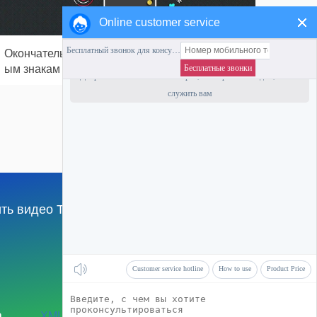
Online customer service
Окончательное руководство по видео водян
ым знакам TikTok: удаление, этика и лучшие
практики
ть видео TikTok
English
а
XML
HTML
TXT