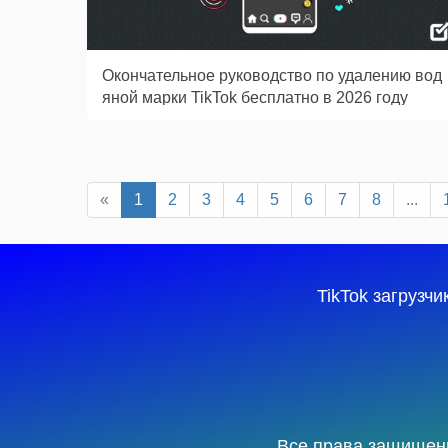
Окончательное руководство по удалению вод
яной марки TikTok бесплатно в 2026 году
«
1
2
3
4
5
6
7
8
...
TikTok загрузчи
Все права защищены