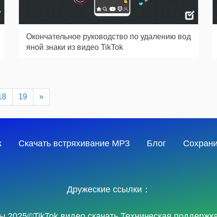
Окончательное руководство по удалению вод
яной знаки из видео TikTok
18
19
»
к
Скачать встряхивание MP3
Блог
Сохрани
Дружеские ссылки：
 2025©TikTok видео скачать Техническая поддержк