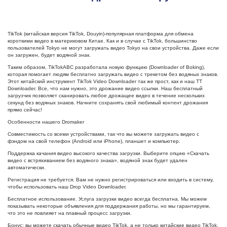
TikTok (китайская версия TikTok, Douyin)-популярная платформа для обмена
короткими видео в материковом Китае. Как и в случае с TikTok, большинство
пользователей Tokyo не могут загружать видео Tokyo на свои устройства. Даже если
он загружен, будет водяной знак.
Таким образом, TikTokABC разработала новую функцию (Downloader of Boking),
которая помогает людям бесплатно загружать видео с трекетом без водяных знаков.
Этот китайский инструмент TikTok Video Downloader так же прост, как и наш TT
Downloader. Все, что нам нужно, это дрожание видео ссылки. Наш бесплатный
загрузчик позволяет сканировать любое дрожащее видео в течение нескольких
секунд без водяных знаков. Начните сохранять свой любимый контент дрожания
прямо сейчас!
Особенности нашего Dromaker
Совместимость со всеми устройствами, так что вы можете загружать видео с
фэндом на свой телефон (Android или iPhone), планшет и компьютер.
Поддержка качания видео высокого качества загрузки. Выберите опцию «Скачать
видео с встряхиванием без водяного знака», водяной знак будет удален
автоматически.
Регистрация не требуется. Вам не нужно регистрироваться или входить в систему,
чтобы использовать наш Drop Video Downloader.
Бесплатное использование. Услуга загрузки видео всегда бесплатна. Мы можем
показывать некоторые объявления для поддержания работы, но мы гарантируем,
что это не повлияет на плавный процесс загрузки.
Бонус: вы можете скачать обычные видео TikTok, а не только китайские видео TikTok.